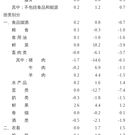
其中：不包括食品和能源
0.2
1.2
0.7
按类别分
一、食品烟酒
0.2
0.8
-0.7
粮 食
0.1
-0.3
-1.0
食 用 油
0.1
-1.0
-1.6
鲜 菜
0.8
18.2
-3.9
畜 肉 类
-0.8
-6.1
-3.7
其中：猪 肉
-1.7
-14.6
-6.1
牛 肉
-0.2
6.9
-1.1
羊 肉
0.2
4.4
-1.5
水 产 品
0.2
1.6
1.4
蛋 类
0.0
-12.7
-7.4
奶 类
-0.3
-1.8
-1.5
鲜 果
2.6
4.4
1.2
卷 烟
0.0
-0.2
0.1
酒 类
-0.5
-2.1
-1.9
二、衣着
0.0
1.7
1.5