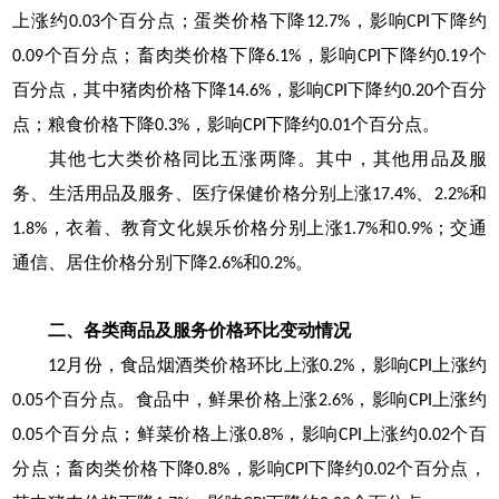
上涨约
个百分点；蛋类价格下降
，影响
下降约
0.03
12.7%
CPI
个百分点；畜肉类价格下降
，影响
下降约
个
0.09
6.1%
CPI
0.19
百分点，其中猪肉价格下降
，影响
下降约
个百分
14.6%
CPI
0.20
点；粮食价格下降
，影响
下降约
个百分点。
0.3%
CPI
0.01
其他七大类价格同比五涨两降。其中，其他用品及服
务、生活用品及服务、医疗保健价格分别上涨
、
和
17.4%
2.2%
，衣着、教育文化娱乐价格分别上涨
和
；交通
1.8%
1.7%
0.9%
通信、居住价格分别下降
和
。
2.6%
0.2%
二、各类商品及服务价格环比变动情况
月份，食品烟酒类价格环比上涨
，影响
上涨约
12
0.2%
CPI
个百分点。食品中，鲜果价格上涨
，影响
上涨约
0.05
2.6%
CPI
个百分点；鲜菜价格上涨
，影响
上涨约
个百
0.05
0.8%
CPI
0.02
分点；畜肉类价格下降
，影响
下降约
个百分点，
0.8%
CPI
0.02