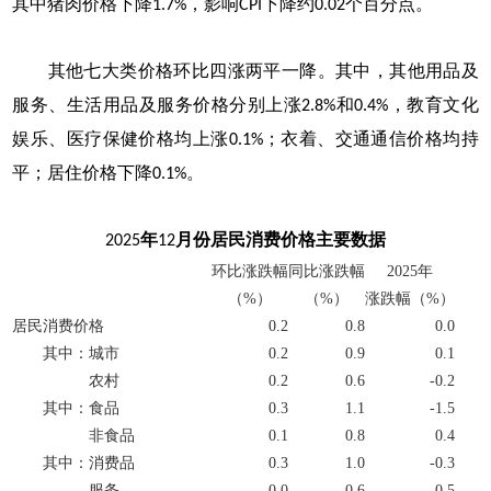
其中猪肉价格下降
，影响
下降约
个百分点。
1.7%
CPI
0.02
其他七大类价格环比四涨两平一降。其中，其他用品及
服务、生活用品及服务价格分别上涨
和
，教育文化
2.8%
0.4%
娱乐、医疗保健价格均上涨
；衣着、交通通信价格均持
0.1%
平；居住价格下降
。
0.1%
年
月份居民消费价格主要数据
2025
12
环比涨跌幅
同比涨跌幅
2025
年
（
%
）
（
%
）
涨跌幅（
%
）
居民消费价格
0.2
0.8
0.0
其中：城市
0.2
0.9
0.1
农村
0.2
0.6
-0.2
其中：食品
0.3
1.1
-1.5
非食品
0.1
0.8
0.4
其中：消费品
0.3
1.0
-0.3
服务
0.0
0.6
0.5